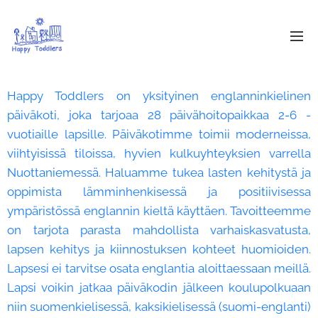
Happy Toddlers on yksityinen englanninkielinen
päiväkoti, joka tarjoaa 28 päivähoitopaikkaa 2-6 -
vuotiaille lapsille. Päiväkotimme toimii moderneissa,
viihtyisissä tiloissa, hyvien kulkuyhteyksien varrella
Nuottaniemessä. Haluamme tukea lasten kehitystä ja
oppimista lämminhenkisessä ja positiivisessa
ympäristössä englannin kieltä käyttäen. Tavoitteemme
on tarjota parasta mahdollista varhaiskasvatusta,
lapsen kehitys ja kiinnostuksen kohteet huomioiden.
Lapsesi ei tarvitse osata englantia aloittaessaan meillä.
Lapsi voikin jatkaa päiväkodin jälkeen koulupolkuaan
niin suomenkielisessä, kaksikielisessä (suomi-englanti)