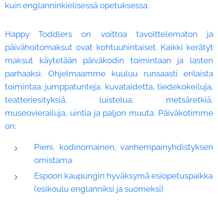
kuin englanninkielisessä opetuksessa.
Happy Toddlers on voittoa tavoittelematon ja
päivähoitomaksut ovat kohtuuhintaiset. Kaikki kerätyt
maksut käytetään päiväkodin toimintaan ja lasten
parhaaksi. Ohjelmaamme kuuluu runsaasti erilaista
toimintaa: jumppatunteja, kuvataidetta, tiedekokeiluja,
teatteriesityksiä, luistelua, metsäretkiä,
museovierailuja, uintia ja paljon muuta. Päiväkotimme
on:
Pieni, kodinomainen, vanhempainyhdistyksen
omistama
Espoon kaupungin hyväksymä esiopetuspaikka
(esikoulu englanniksi ja suomeksi)