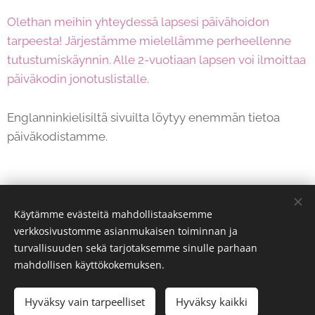
Olethan meihin yhteydessä lapsesi päivähoidon
tarpeesta! Järjestämme mielellämme perheellenne
tutustumiskäynnin. Alle 2-vuotiaan lapsen voi ilmoittaa
päiväkodin jonotuslistalle.
Englanninkielisiltä sivuilta löytyy enemmän tietoa
päiväkodistamme.
Käytämme evästeitä mahdollistaaksemme
verkkosivustomme asianmukaisen toiminnan ja
turvallisuuden sekä tarjotaksemme sinulle parhaan
mahdollisen käyttökokemuksen.
Happy Toddlers, Kaikki oikeudet pidätetään 2024
Hyväksy vain tarpeelliset
Hyväksy kaikki
Evästeet